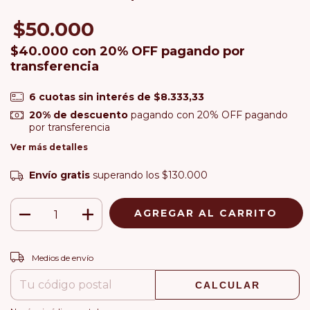
$50.000
$40.000
con
20% OFF pagando por
transferencia
6
cuotas sin interés de
$8.333,33
20% de descuento
pagando con 20% OFF pagando
por transferencia
Ver más detalles
Envío gratis
superando los
$130.000
CAMBIAR CP
Entregas para el CP:
Medios de envío
CALCULAR