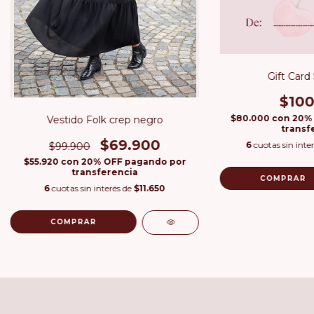
Gift Card
$100
$80.000
con
20%
Vestido Folk crep negro
transf
$69.900
6
cuotas sin inte
$99.900
$55.920
con
20% OFF pagando por
transferencia
6
cuotas sin interés de
$11.650
COMPRAR