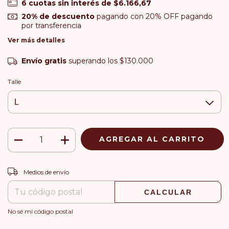
6
cuotas sin interés de
$6.166,67
20% de descuento
pagando con 20% OFF pagando
por transferencia
Ver más detalles
Envío gratis
superando los
$130.000
Talle
CAMBIAR CP
Entregas para el CP:
Medios de envío
CALCULAR
No sé mi código postal