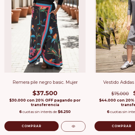
Remera pile negro basic. Mujer
Vestido Adidas 
$37.500
$75.000
$30.000
con
20% OFF pagando por
$44.000
con
20%
transferencia
transf
6
cuotas sin interés de
$6.250
6
cuotas sin int
COMPRAR
COMPRAR