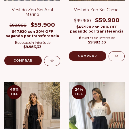
Vestido Zen Sei Azul
Vestido Zen Sei Camel
Marino
$59.900
$99.900
$59.900
$99.900
$47.920
con
20% OFF
pagando por transferencia
$47.920
con
20% OFF
pagando por transferencia
6
cuotas sin interés de
$9.983,33
6
cuotas sin interés de
$9.983,33
COMPRAR
COMPRAR
40
%
24
%
OFF
OFF