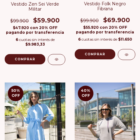
Vestido Folk Negro
Vestido Zen Sei Verde
Fibrana
Militar
$69.900
$59.900
$99.900
$99.900
$55.920
con
20% OFF
$47.920
con
20% OFF
pagando por transferencia
pagando por transferencia
6
cuotas sin interés de
$11.650
6
cuotas sin interés de
$9.983,33
COMPRAR
COMPRAR
50
%
40
%
OFF
OFF