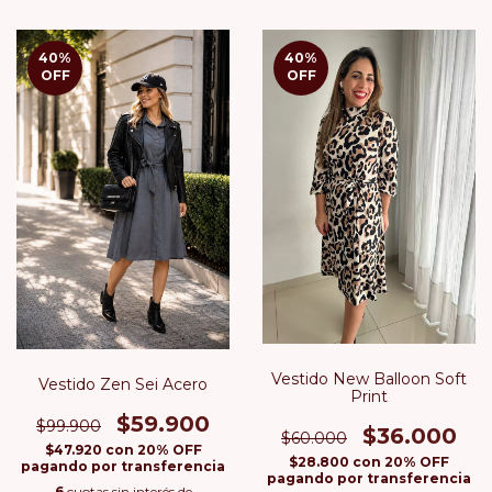
40
%
40
%
OFF
OFF
Vestido New Balloon Soft
Vestido Zen Sei Acero
Print
$59.900
$99.900
$36.000
$60.000
$47.920
con
20% OFF
$28.800
con
20% OFF
pagando por transferencia
pagando por transferencia
6
cuotas sin interés de