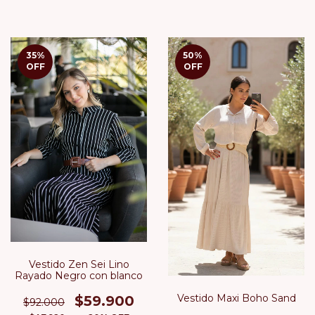
35
%
50
%
OFF
OFF
Vestido Zen Sei Lino
Rayado Negro con blanco
Vestido Maxi Boho Sand
$59.900
$92.000