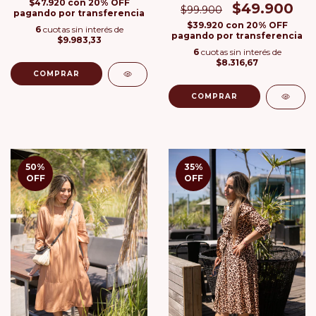
$47.920
con
20% OFF
$49.900
$99.900
pagando por transferencia
$39.920
con
20% OFF
6
cuotas sin interés de
pagando por transferencia
$9.983,33
6
cuotas sin interés de
$8.316,67
COMPRAR
COMPRAR
50
%
35
%
OFF
OFF