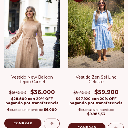
Vestido New Balloon
Vestido Zen Sei Lino
Tejido Camel
Celeste
$36.000
$59.900
$60.000
$92.000
$28.800
con
20% OFF
$47.920
con
20% OFF
pagando por transferencia
pagando por transferencia
6
cuotas sin interés de
$6.000
6
cuotas sin interés de
$9.983,33
COMPRAR
COMPRAR