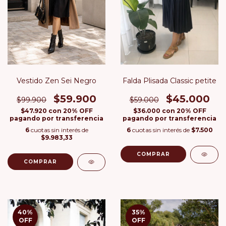
Falda Plisada Classic petite
Vestido Zen Sei Negro
$45.000
$59.900
$59.000
$99.900
$36.000
con
20% OFF
$47.920
con
20% OFF
pagando por transferencia
pagando por transferencia
6
cuotas sin interés de
$7.500
6
cuotas sin interés de
$9.983,33
COMPRAR
COMPRAR
40
%
35
%
OFF
OFF