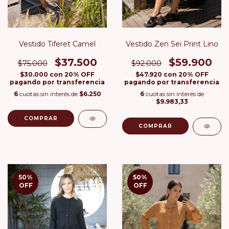
Vestido Tiferet Camel
Vestido Zen Sei Print Lino
$37.500
$59.900
$75.000
$92.000
$30.000
con
20% OFF
$47.920
con
20% OFF
pagando por transferencia
pagando por transferencia
6
cuotas sin interés de
$6.250
6
cuotas sin interés de
$9.983,33
COMPRAR
COMPRAR
50
%
50
%
OFF
OFF