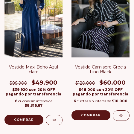
Vestido Maxi Boho Azul
Vestido Camisero Grecia
claro
Lino Black
$49.900
$60.000
$99.900
$120.000
$39.920
con
20% OFF
$48.000
con
20% OFF
pagando por transferencia
pagando por transferencia
6
cuotas sin interés de
6
cuotas sin interés de
$10.000
$8.316,67
COMPRAR
COMPRAR