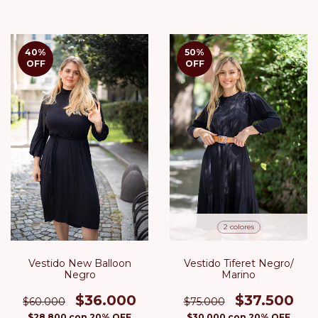
40
%
50
%
OFF
OFF
2 colores
Vestido New Balloon
Vestido Tiferet Negro/
Negro
Marino
$36.000
$37.500
$60.000
$75.000
$28.800
con
20% OFF
$30.000
con
20% OFF