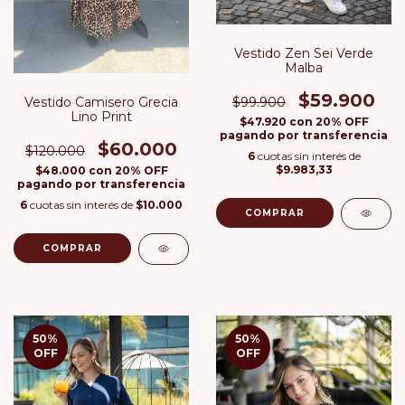
Vestido Zen Sei Verde
Malba
$59.900
Vestido Camisero Grecia
$99.900
Lino Print
$47.920
con
20% OFF
pagando por transferencia
$60.000
$120.000
6
cuotas sin interés de
$9.983,33
$48.000
con
20% OFF
pagando por transferencia
6
cuotas sin interés de
$10.000
COMPRAR
COMPRAR
50
%
50
%
OFF
OFF