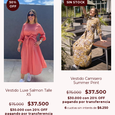
50
%
SIN STOCK
OFF
Vestido Camisero
Summer Print
Vestido Luxe Salmon Talle
$37.500
$75.000
XS
$30.000
con
20% OFF
pagando por transferencia
$37.500
$75.000
6
cuotas sin interés de
$6.250
$30.000
con
20% OFF
pagando por transferencia