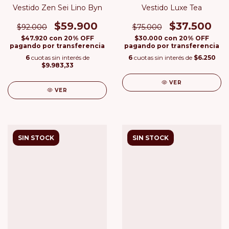
Vestido Zen Sei Lino Byn
Vestido Luxe Tea
$59.900
$37.500
$92.000
$75.000
$47.920
con
20% OFF
$30.000
con
20% OFF
pagando por transferencia
pagando por transferencia
6
cuotas sin interés de
6
cuotas sin interés de
$6.250
$9.983,33
VER
VER
SIN STOCK
SIN STOCK