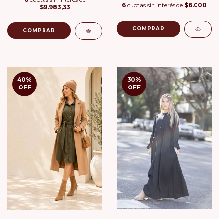
6
cuotas sin interés de
$6.000
$9.983,33
COMPRAR
COMPRAR
40
%
30
%
OFF
OFF