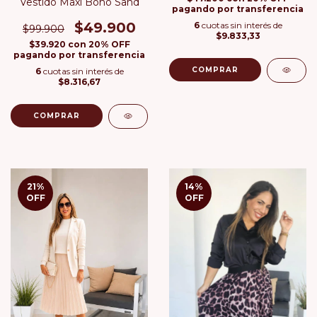
Vestido Maxi Boho Sand
pagando por transferencia
$49.900
6
cuotas sin interés de
$99.900
$9.833,33
$39.920
con
20% OFF
pagando por transferencia
COMPRAR
6
cuotas sin interés de
$8.316,67
COMPRAR
21
%
14
%
OFF
OFF