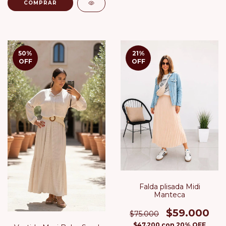
COMPRAR
50
%
21
%
OFF
OFF
Falda plisada Midi
Manteca
$59.000
$75.000
$47.200
con
20% OFF