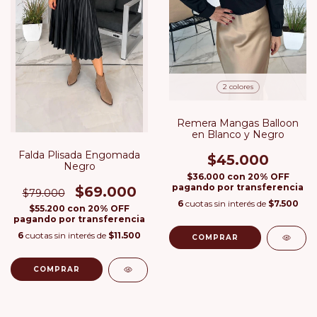
2 colores
Remera Mangas Balloon
en Blanco y Negro
Falda Plisada Engomada
$45.000
Negro
$36.000
con
20% OFF
pagando por transferencia
$69.000
$79.000
6
cuotas sin interés de
$7.500
$55.200
con
20% OFF
pagando por transferencia
6
cuotas sin interés de
$11.500
COMPRAR
COMPRAR