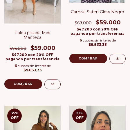
Camisa Saten Glow Negro
$59.000
$69.000
$47.200
con
20% OFF
Falda plisada Midi
pagando por transferencia
Manteca
6
cuotas sin interés de
$9.833,33
$59.000
$75.000
$47.200
con
20% OFF
COMPRAR
pagando por transferencia
6
cuotas sin interés de
$9.833,33
COMPRAR
35
%
21
%
OFF
OFF