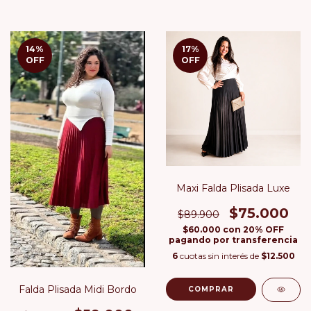
14
%
17
%
OFF
OFF
Maxi Falda Plisada Luxe
$75.000
$89.900
$60.000
con
20% OFF
pagando por transferencia
6
cuotas sin interés de
$12.500
Falda Plisada Midi Bordo
COMPRAR