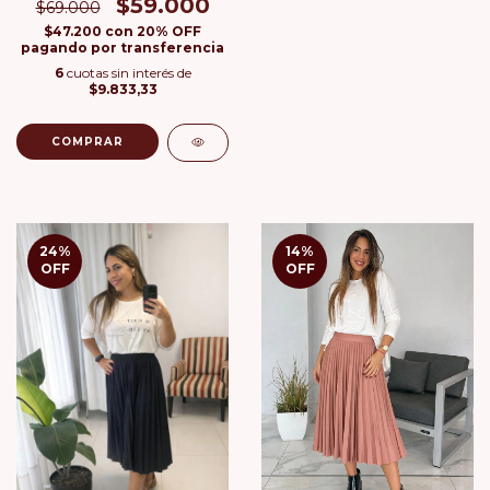
$59.000
$69.000
$47.200
con
20% OFF
pagando por transferencia
6
cuotas sin interés de
$9.833,33
COMPRAR
24
%
14
%
OFF
OFF