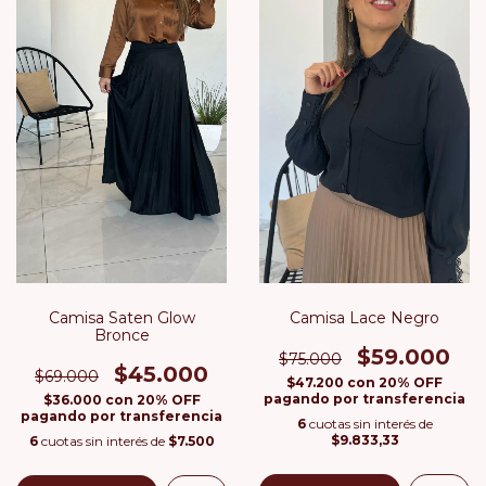
Camisa Saten Glow
Camisa Lace Negro
Bronce
$59.000
$75.000
$45.000
$69.000
$47.200
con
20% OFF
pagando por transferencia
$36.000
con
20% OFF
pagando por transferencia
6
cuotas sin interés de
$9.833,33
6
cuotas sin interés de
$7.500