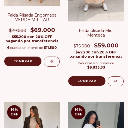
Falda Plisada Engomada
VERDE MILITAR
$69.000
Falda plisada Midi
$79.000
Manteca
$55.200
con
20% OFF
pagando por transferencia
$59.000
$75.000
6
cuotas sin interés de
$11.500
$47.200
con
20% OFF
pagando por transferencia
COMPRAR
6
cuotas sin interés de
$9.833,33
COMPRAR
14
%
14
%
OFF
OFF