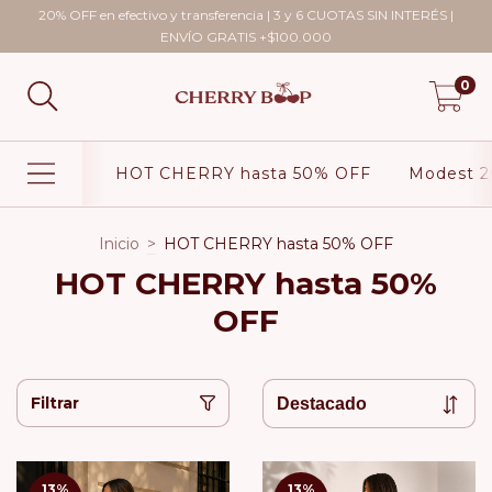
20% OFF en efectivo y transferencia | 3 y 6 CUOTAS SIN INTERÉS |
ENVÍO GRATIS +$100.000
0
HOT CHERRY hasta 50% OFF
Modest 2
Inicio
>
HOT CHERRY hasta 50% OFF
HOT CHERRY hasta 50%
OFF
Filtrar
13
%
13
%