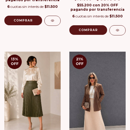
$55.200
con
20% OFF
6
cuotas sin interés de
$11.500
pagando por transferencia
6
cuotas sin interés de
$11.500
COMPRAR
COMPRAR
13
%
21
%
OFF
OFF