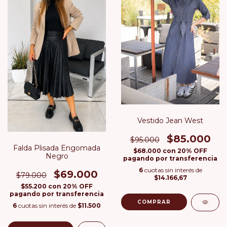
Vestido Jean West
$85.000
$95.000
Falda Plisada Engomada
$68.000
con
20% OFF
Negro
pagando por transferencia
6
cuotas sin interés de
$69.000
$79.000
$14.166,67
$55.200
con
20% OFF
pagando por transferencia
COMPRAR
6
cuotas sin interés de
$11.500