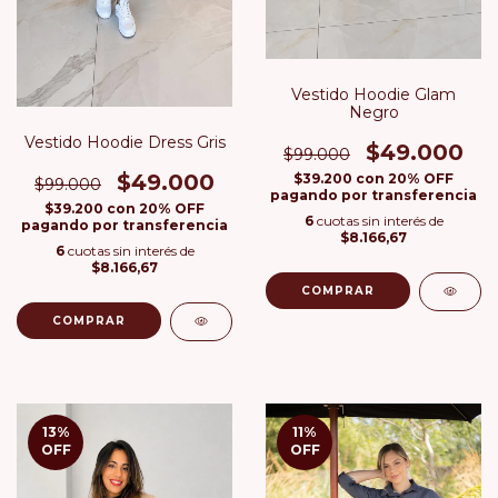
Vestido Hoodie Glam
Negro
Vestido Hoodie Dress Gris
$49.000
$99.000
$49.000
$39.200
con
20% OFF
$99.000
pagando por transferencia
$39.200
con
20% OFF
6
cuotas sin interés de
pagando por transferencia
$8.166,67
6
cuotas sin interés de
$8.166,67
COMPRAR
COMPRAR
13
%
11
%
OFF
OFF