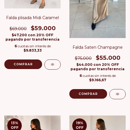
Falda plisada Midi Caramel
$59.000
$69.000
$47.200
con
20% OFF
pagando por transferencia
6
cuotas sin interés de
Falda Saten Champagne
$9.833,33
$55.000
$75.000
COMPRAR
$44.000
con
20% OFF
pagando por transferencia
6
cuotas sin interés de
$9.166,67
COMPRAR
13
%
19
%
OFF
OFF