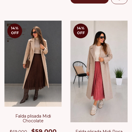
14
%
14
%
OFF
OFF
Falda plisada Midi
Chocolate
$59.000
Falda plisada Midi Rosa
$69.000