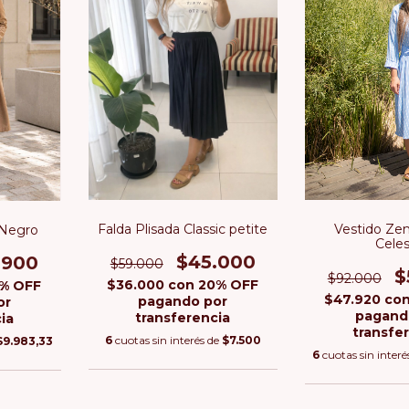
Falda Plisada Classic petite
Vestido Zen
 Negro
Cele
$45.000
.900
$59.000
$
$92.000
$36.000
con
20% OFF
% OFF
$47.920
co
pagando por
or
pagand
transferencia
ia
transfe
6
cuotas sin interés de
$7.500
$9.983,33
6
cuotas sin interé