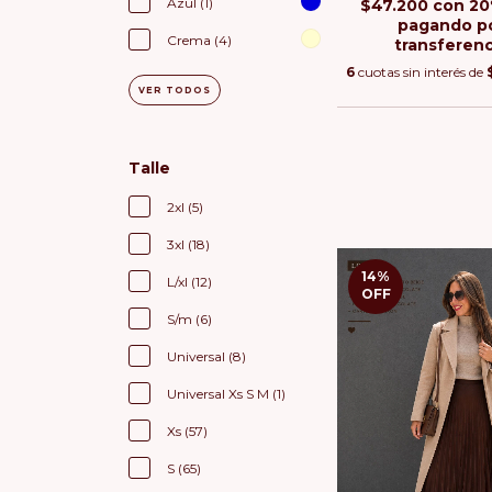
Azul (1)
$47.200
con
20
pagando p
Crema (4)
transferenc
6
cuotas sin interés de
VER TODOS
Talle
2xl (5)
3xl (18)
14
%
L/xl (12)
OFF
S/m (6)
Universal (8)
Universal Xs S M (1)
Xs (57)
S (65)