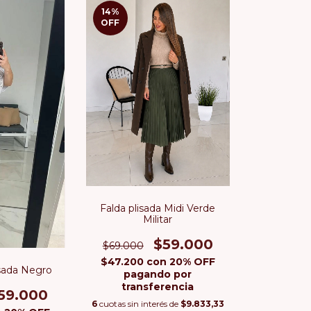
14
%
OFF
Falda plisada Midi Verde
Militar
$59.000
$69.000
$47.200
con
20% OFF
isada Negro
pagando por
transferencia
59.000
6
cuotas sin interés de
$9.833,33