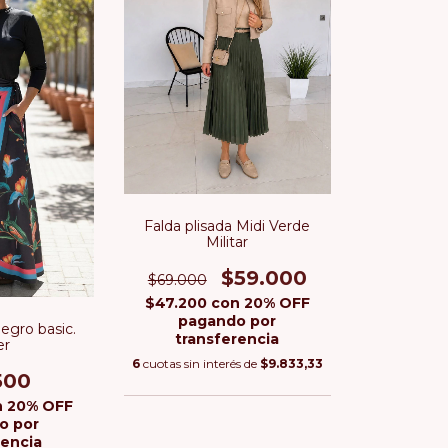
Falda plisada Midi Verde
Militar
$59.000
$69.000
$47.200
con
20% OFF
pagando por
egro basic.
transferencia
er
6
cuotas sin interés de
$9.833,33
500
n
20% OFF
o por
rencia