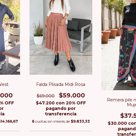
West
Falda Plisada Midi Rosa
.000
$59.000
$69.000
Remera pile n
% OFF
$47.200
con
20% OFF
Muj
or
pagando por
ia
transferencia
$37.
$14.166,67
6
cuotas sin interés de
$9.833,33
$30.000
co
pagand
transfe