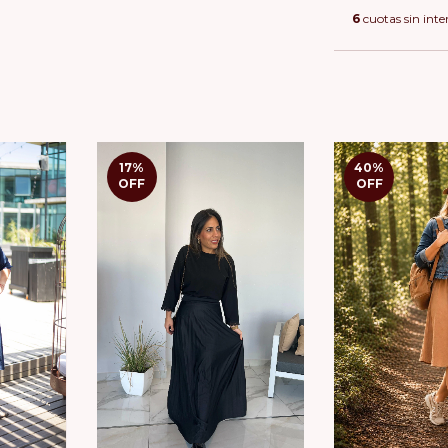
6
cuotas sin inte
17
%
40
%
OFF
OFF