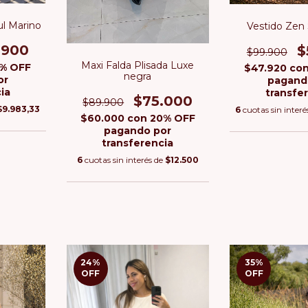
ul Marino
Vestido Zen
.900
$
$99.900
Maxi Falda Plisada Luxe
% OFF
$47.920
co
negra
or
pagand
ia
transfe
$75.000
$89.900
$9.983,33
6
cuotas sin interé
$60.000
con
20% OFF
pagando por
transferencia
6
cuotas sin interés de
$12.500
24
%
35
%
OFF
OFF