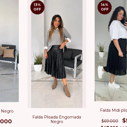
13
%
14
%
OFF
OFF
Falda Midi pl
i Negro
Falda Plisada Engomada
$
.000
$69.000
Negro