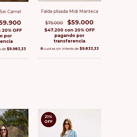
Falda plisada Midi Manteca
 Sei Camel
$59.000
59.900
$75.000
$47.200
con
20% OFF
n
20% OFF
pagando por
o por
transferencia
rencia
6
cuotas sin interés de
$9.833,33
s de
$9.983,33
21
%
OFF