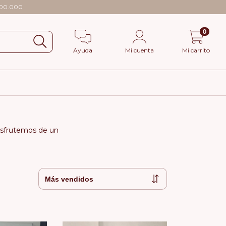
$100.000
0
Ayuda
Mi cuenta
Mi carrito
Disfrutemos de un