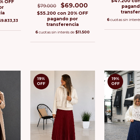
$47.200
co
% OFF
$69.000
$79.000
pagand
or
transfe
ia
$55.200
con
20% OFF
pagando por
6
cuotas sin interé
$9.833,33
transferencia
6
cuotas sin interés de
$11.500
19
%
19
%
OFF
OFF