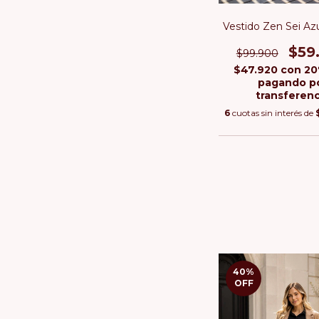
Vestido Zen Sei Az
$59
$99.900
$47.920
con
20
pagando p
transferenc
6
cuotas sin interés de
40
%
OFF