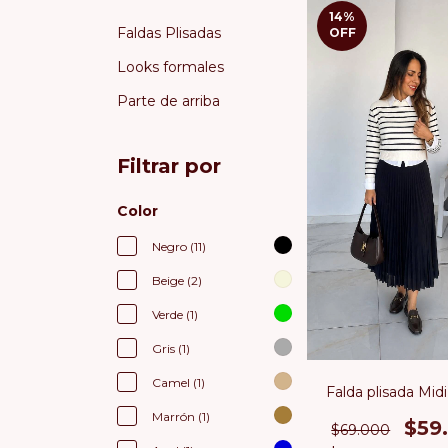
14
%
Faldas Plisadas
OFF
Looks formales
Parte de arriba
Filtrar por
Color
Negro (11)
Beige (2)
Verde (1)
Gris (1)
Camel (1)
Falda plisada Mid
Marrón (1)
$59
$69.000