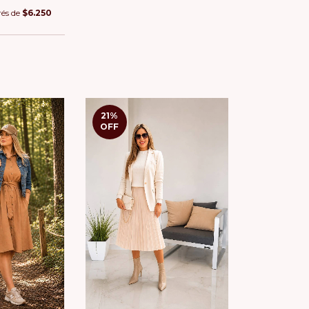
rés de
$6.250
21
%
OFF