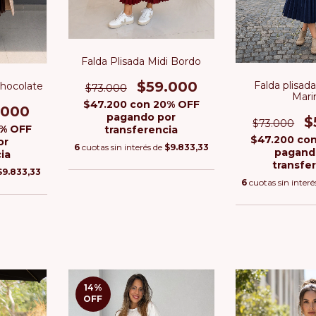
Falda Plisada Midi Bordo
$59.000
Falda plisada
Chocolate
$73.000
Mari
$47.200
con
20% OFF
.000
pagando por
$
$73.000
% OFF
transferencia
$47.200
co
or
6
cuotas sin interés de
$9.833,33
pagand
ia
transfe
$9.833,33
6
cuotas sin interé
14
%
OFF