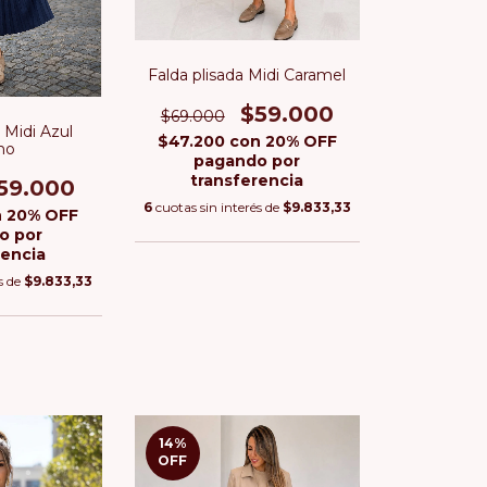
Falda plisada Midi Caramel
$59.000
$69.000
 Midi Azul
$47.200
con
20% OFF
no
pagando por
transferencia
59.000
6
cuotas sin interés de
$9.833,33
n
20% OFF
o por
rencia
s de
$9.833,33
14
%
OFF