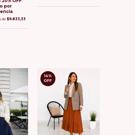
n
20% OFF
o por
rencia
s de
$9.833,33
14
%
OFF