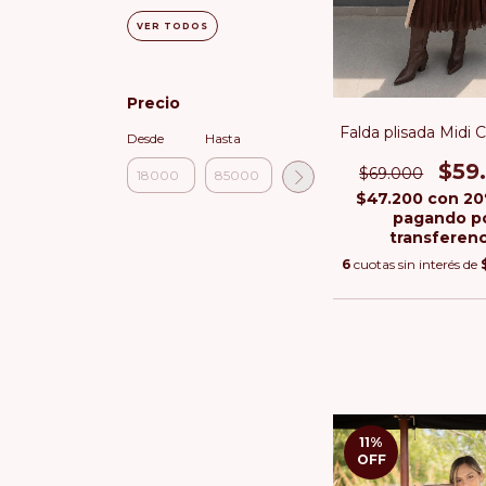
VER TODOS
Precio
Falda plisada Midi 
Desde
Hasta
$59
$69.000
$47.200
con
20
pagando p
transferenc
6
cuotas sin interés de
11
%
OFF