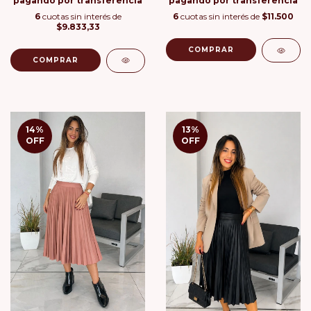
pagando por transferencia
pagando por transferencia
6
cuotas sin interés de
6
cuotas sin interés de
$11.500
$9.833,33
COMPRAR
COMPRAR
14
%
13
%
OFF
OFF