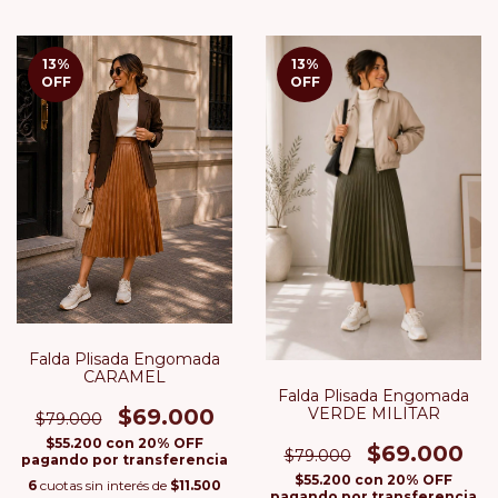
13
%
13
%
OFF
OFF
Falda Plisada Engomada
CARAMEL
Falda Plisada Engomada
VERDE MILITAR
$69.000
$79.000
$55.200
con
20% OFF
$69.000
$79.000
pagando por transferencia
$55.200
con
20% OFF
6
cuotas sin interés de
$11.500
pagando por transferencia