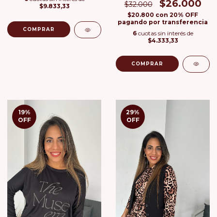
$26.000
$32.000
$9.833,33
$20.800
con
20% OFF
pagando por transferencia
COMPRAR
6
cuotas sin interés de
$4.333,33
COMPRAR
19
%
29
%
OFF
OFF