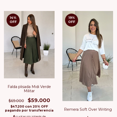
14
%
19
%
OFF
OFF
Falda plisada Midi Verde
Militar
$59.000
$69.000
$47.200
con
20% OFF
Remera Soft Over Writing
pagando por transferencia
6
cuotas sin interés de