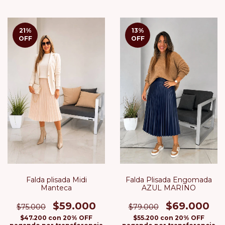
21
%
13
%
OFF
OFF
Falda plisada Midi
Falda Plisada Engomada
Manteca
AZUL MARINO
$59.000
$69.000
$75.000
$79.000
$47.200
con
20% OFF
$55.200
con
20% OFF