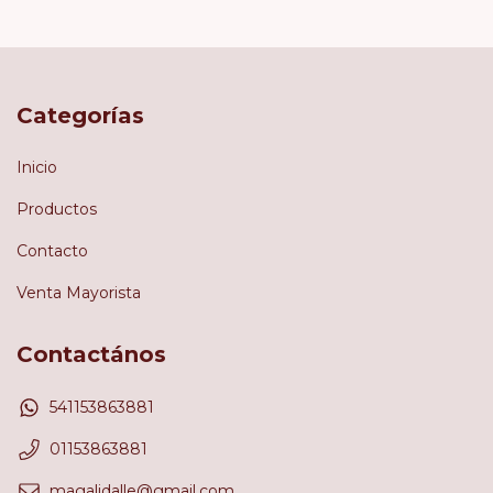
Categorías
Inicio
Productos
Contacto
Venta Mayorista
Contactános
541153863881
01153863881
magalidalle@gmail.com