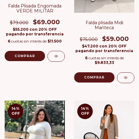
Falda Plisada Engomada
VERDE MILITAR
$69.000
Falda plisada Midi
$79.000
Manteca
$55.200
con
20% OFF
pagando por transferencia
$59.000
$75.000
6
cuotas sin interés de
$11.500
$47.200
con
20% OFF
pagando por transferencia
COMPRAR
6
cuotas sin interés de
$9.833,33
COMPRAR
14
%
14
%
OFF
OFF