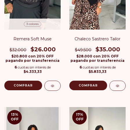
3 colores
Remera Soft Muse
Chaleco Sastrero Tailor
$26.000
$35.000
$32.000
$49.500
$20.800
con
20% OFF
$28.000
con
20% OFF
pagando por transferencia
pagando por transferencia
6
cuotas sin interés de
6
cuotas sin interés de
$4.333,33
$5.833,33
COMPRAR
13
%
17
%
OFF
OFF