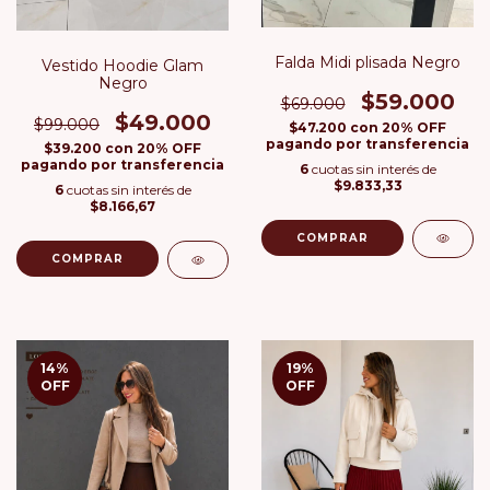
Falda Midi plisada Negro
Vestido Hoodie Glam
Negro
$59.000
$69.000
$49.000
$99.000
$47.200
con
20% OFF
pagando por transferencia
$39.200
con
20% OFF
pagando por transferencia
6
cuotas sin interés de
$9.833,33
6
cuotas sin interés de
$8.166,67
COMPRAR
COMPRAR
14
%
19
%
OFF
OFF