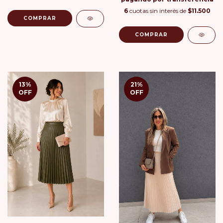
6
cuotas sin interés de
$11.500
COMPRAR
COMPRAR
13
%
21
%
OFF
OFF