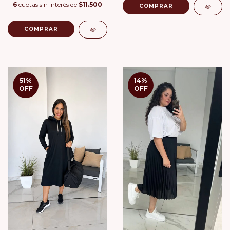
6
cuotas sin interés de
$11.500
COMPRAR
COMPRAR
51
%
14
%
OFF
OFF