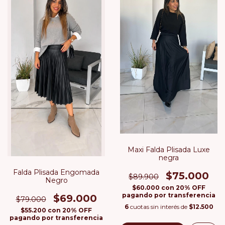
Maxi Falda Plisada Luxe
negra
Falda Plisada Engomada
$75.000
$89.900
Negro
$60.000
con
20% OFF
pagando por transferencia
$69.000
$79.000
6
cuotas sin interés de
$12.500
$55.200
con
20% OFF
pagando por transferencia