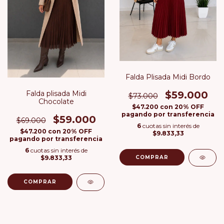
Falda Plisada Midi Bordo
Falda plisada Midi
$59.000
$73.000
Chocolate
$47.200
con
20% OFF
pagando por transferencia
$59.000
$69.000
6
cuotas sin interés de
$47.200
con
20% OFF
$9.833,33
pagando por transferencia
6
cuotas sin interés de
$9.833,33
COMPRAR
COMPRAR