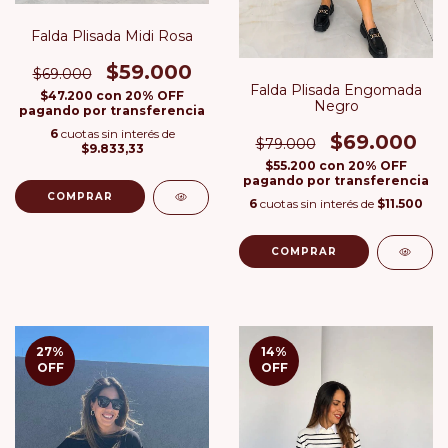
Falda Plisada Midi Rosa
$59.000
$69.000
Falda Plisada Engomada
$47.200
con
20% OFF
Negro
pagando por transferencia
6
cuotas sin interés de
$69.000
$79.000
$9.833,33
$55.200
con
20% OFF
pagando por transferencia
COMPRAR
6
cuotas sin interés de
$11.500
COMPRAR
27
%
14
%
OFF
OFF