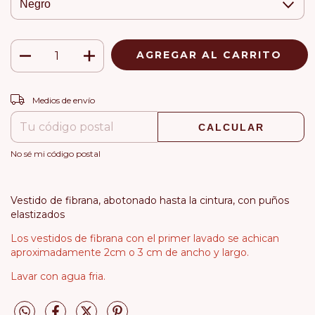
CAMBIAR CP
Entregas para el CP:
Medios de envío
CALCULAR
No sé mi código postal
Vestido de fibrana, abotonado hasta la cintura, con puños
elastizados
Los vestidos de fibrana con el primer lavado se achican
aproximadamente 2cm o 3 cm de ancho y largo.
Lavar con agua fria.