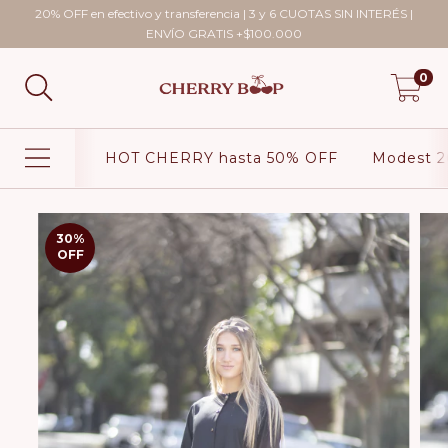
20% OFF en efectivo y transferencia | 3 y 6 CUOTAS SIN INTERÉS |
ENVÍO GRATIS +$100.000
0
HOT CHERRY hasta 50% OFF
Modest 2
30
%
OFF