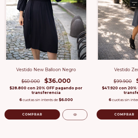
Vestido New Balloon Negro
Vestido Ze
$36.000
$60.000
$99.900
$28.800
con
20% OFF pagando por
$47.920
con
20% 
transferencia
transf
6
cuotas sin interés de
$6.000
6
cuotas sin inte
COMPRAR
COMPRAR