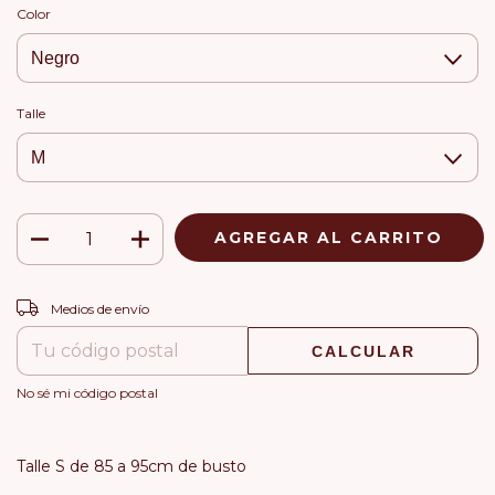
Color
Talle
CAMBIAR CP
Entregas para el CP:
Medios de envío
CALCULAR
No sé mi código postal
Talle S de 85 a 95cm de busto