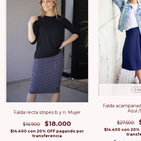
2 co
Falda acampanada 
Azul 
Falda recta stripes b y n. Mujer
$27.500
$18.000
$16.900
$14.400
con
20% 
$14.400
con
20% OFF pagando por
transf
transferencia