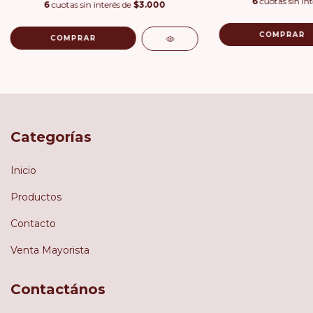
6
cuotas sin in
6
cuotas sin interés de
$3.000
COMPRAR
COMPRAR
Categorías
Inicio
Productos
Contacto
Venta Mayorista
Contactános