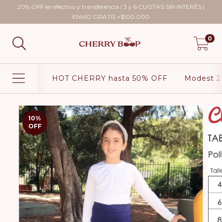
20% OFF en efectivo y transferencia | 3 y 6 CUOTAS SIN INTERÉS |
ENVÍO GRATIS +$100.000
0
HOT CHERRY hasta 50% OFF
Modest 2
10
%
OFF