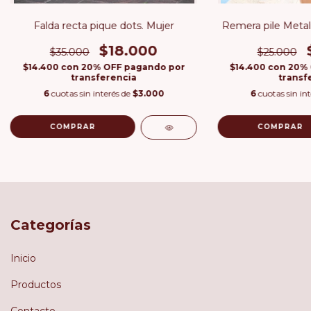
Falda recta pique dots. Mujer
Remera pile Metali
$18.000
$35.000
$25.000
$14.400
con
20% OFF pagando por
$14.400
con
20% 
transferencia
transf
6
cuotas sin interés de
$3.000
6
cuotas sin in
COMPRAR
COMPRAR
Categorías
Inicio
Productos
Contacto