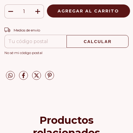
CAMBIAR CP
Entregas para el CP:
Medios de envío
CALCULAR
No sé mi código postal
Productos
relacionados