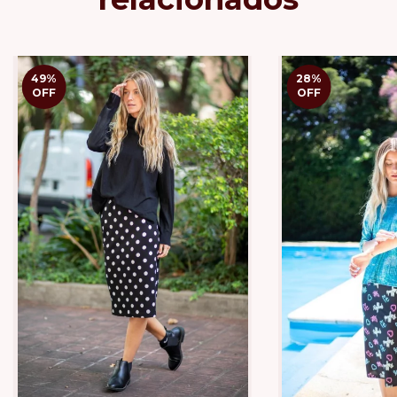
49
%
28
%
OFF
OFF