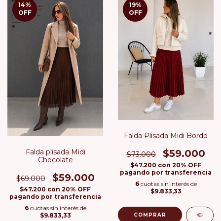
14
%
19
%
OFF
OFF
Falda Plisada Midi Bordo
Falda plisada Midi
$59.000
$73.000
Chocolate
$47.200
con
20% OFF
pagando por transferencia
$59.000
$69.000
6
cuotas sin interés de
$47.200
con
20% OFF
$9.833,33
pagando por transferencia
6
cuotas sin interés de
$9.833,33
COMPRAR