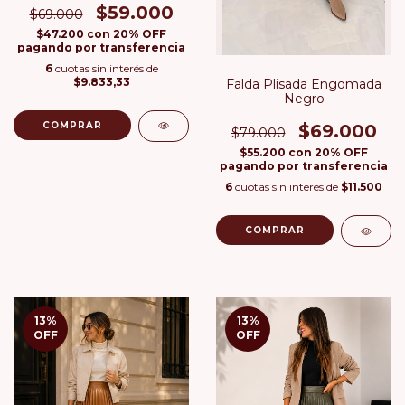
$59.000
$69.000
$47.200
con
20% OFF
pagando por transferencia
6
cuotas sin interés de
$9.833,33
Falda Plisada Engomada
Negro
COMPRAR
$69.000
$79.000
$55.200
con
20% OFF
pagando por transferencia
6
cuotas sin interés de
$11.500
COMPRAR
13
%
13
%
OFF
OFF