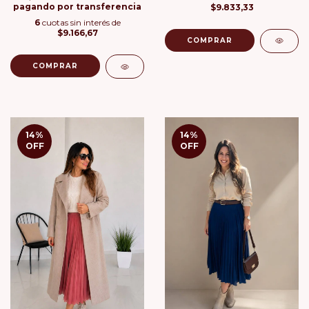
pagando por transferencia
$9.833,33
6
cuotas sin interés de
$9.166,67
COMPRAR
COMPRAR
14
%
14
%
OFF
OFF