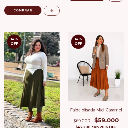
COMPRAR
14
%
14
%
OFF
OFF
Falda plisada Midi Caramel
$59.000
$69.000
$47.200
con
20% OFF