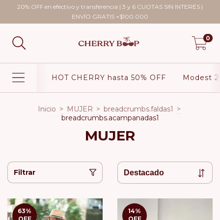
20% OFF en efectivo y transferencia | 3 y 6 CUOTAS SIN INTERÉS |
ENVÍO GRATIS +$100.000
0
HOT CHERRY hasta 50% OFF
Modest 2
Inicio
>
MUJER
>
breadcrumbs.faldas1
>
breadcrumbs.acampanadas1
MUJER
Filtrar
63
%
14
%
OFF
OFF