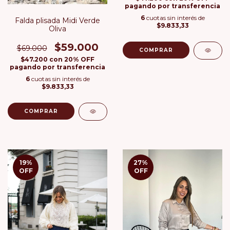
pagando por transferencia
6
cuotas sin interés de
Falda plisada Midi Verde
$9.833,33
Oliva
$59.000
$69.000
COMPRAR
$47.200
con
20% OFF
pagando por transferencia
6
cuotas sin interés de
$9.833,33
COMPRAR
19
%
27
%
OFF
OFF