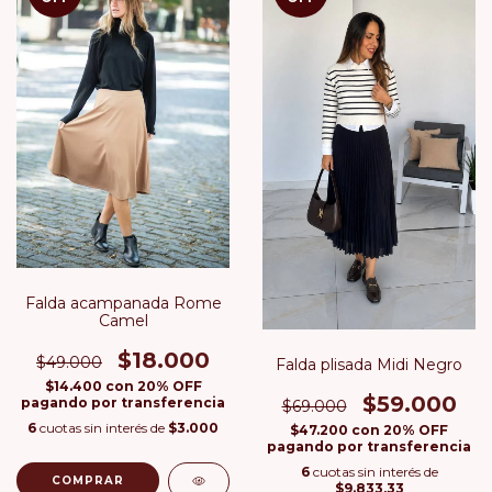
Falda acampanada Rome
Camel
$18.000
$49.000
Falda plisada Midi Negro
$14.400
con
20% OFF
$59.000
pagando por transferencia
$69.000
6
cuotas sin interés de
$3.000
$47.200
con
20% OFF
pagando por transferencia
6
cuotas sin interés de
COMPRAR
$9.833,33