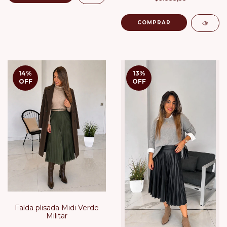
COMPRAR
14
%
13
%
OFF
OFF
Falda plisada Midi Verde
Militar