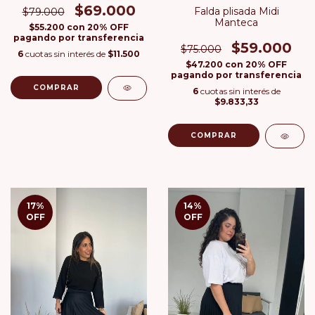
$69.000
Falda plisada Midi
$79.000
Manteca
$55.200
con
20% OFF
pagando por transferencia
$59.000
$75.000
6
cuotas sin interés de
$11.500
$47.200
con
20% OFF
pagando por transferencia
COMPRAR
6
cuotas sin interés de
$9.833,33
COMPRAR
17
%
14
%
OFF
OFF