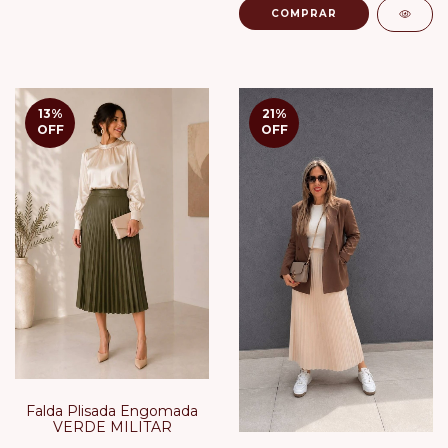
COMPRAR
13
%
21
%
OFF
OFF
Falda Plisada Engomada
VERDE MILITAR