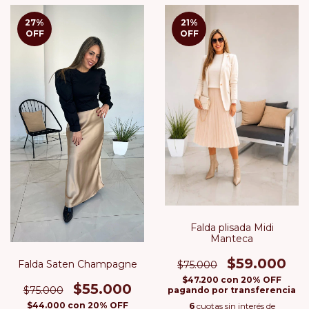
27
%
21
%
OFF
OFF
Falda plisada Midi
Manteca
$59.000
Falda Saten Champagne
$75.000
$47.200
con
20% OFF
$55.000
$75.000
pagando por transferencia
$44.000
con
20% OFF
6
cuotas sin interés de