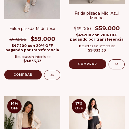
Falda plisada Midi Azul
Marino
$59.000
Falda plisada Midi Rosa
$69.000
$47.200
con
20% OFF
$59.000
$69.000
pagando por transferencia
$47.200
con
20% OFF
6
cuotas sin interés de
pagando por transferencia
$9.833,33
6
cuotas sin interés de
$9.833,33
COMPRAR
COMPRAR
14
%
17
%
OFF
OFF