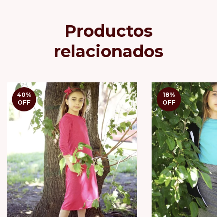
Productos
relacionados
40
%
18
%
OFF
OFF