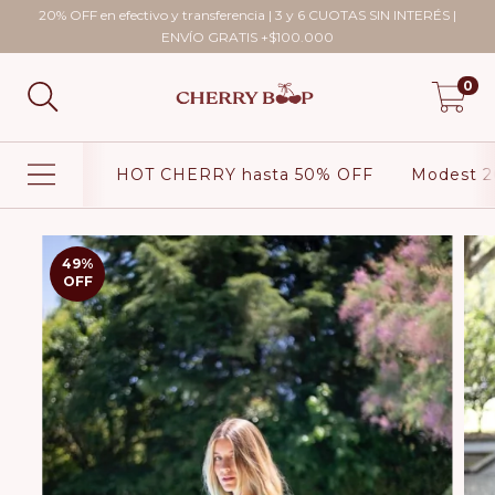
20% OFF en efectivo y transferencia | 3 y 6 CUOTAS SIN INTERÉS |
ENVÍO GRATIS +$100.000
0
HOT CHERRY hasta 50% OFF
Modest 2
49
%
OFF