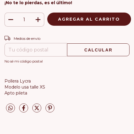
¡No te lo pierdas, es el último!
CAMBIAR CP
Entregas para el CP:
Medios de envío
CALCULAR
No sé mi código postal
Pollera Lycra
Modelo usa talle XS
Apto pileta