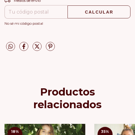
Medios de envío
CALCULAR
No sé mi código postal
Productos
relacionados
18
%
35
%