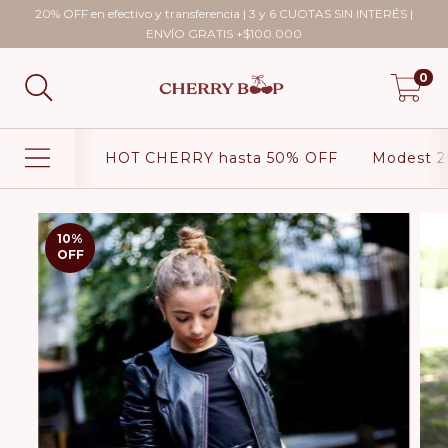
20% OFF en efectivo y transferencia | 3 y 6 CUOTAS SIN INTERÉS |
ENVÍO GRATIS +$100.000
0
HOT CHERRY hasta 50% OFF
Modest 2
10
%
OFF