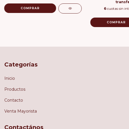
transf
COMPRAR
6
cuotas sin in
COMPRAR
Categorías
Inicio
Productos
Contacto
Venta Mayorista
Contactános