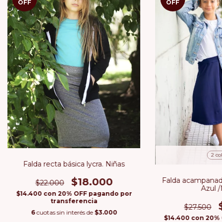
OFF
OFF
2 co
Falda recta básica lycra. Niñas
$18.000
Falda acampanada 
$22.000
Azul 
$14.400
con
20% OFF pagando por
transferencia
$27.500
6
cuotas sin interés de
$3.000
$14.400
con
20% 