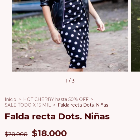
1
/
3
Inicio
>
HOT CHERRY hasta 50% OFF
>
SALE TODO X 15 MIL
>
Falda recta Dots. Niñas
Falda recta Dots. Niñas
$18.000
$20.000