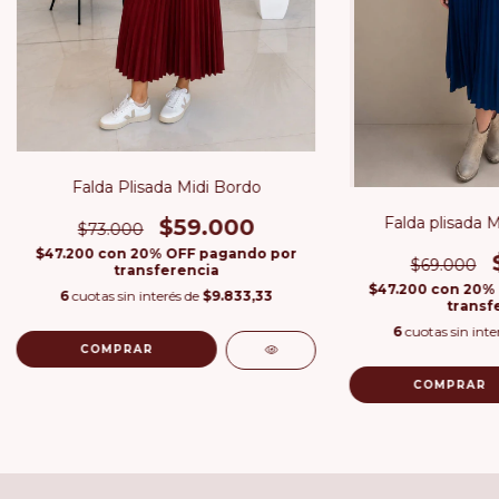
Falda Plisada Midi Bordo
Falda plisada M
$59.000
$73.000
$47.200
con
20% OFF pagando por
$69.000
transferencia
$47.200
con
20% 
6
cuotas sin interés de
$9.833,33
transf
6
cuotas sin inte
COMPRAR
COMPRAR