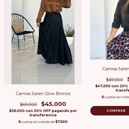
Camisa Sate
$69.000
$47.200
con
20% 
transf
Camisa Saten Glow Bronce
6
cuotas sin inte
$45.000
$69.000
$36.000
con
20% OFF pagando por
COMPRAR
transferencia
6
cuotas sin interés de
$7.500