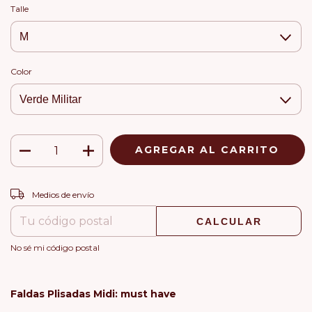
Talle
Color
CAMBIAR CP
Entregas para el CP:
Medios de envío
CALCULAR
No sé mi código postal
Faldas Plisadas Midi: must have