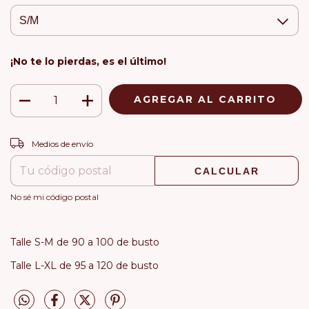
¡No te lo pierdas, es el último!
CAMBIAR CP
Entregas para el CP:
Medios de envío
CALCULAR
No sé mi código postal
Talle S-M de 90 a 100 de busto
Talle L-XL de 95 a 120 de busto