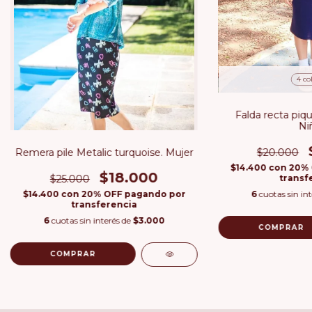
4 co
Falda recta piqu
Ni
$20.000
Remera pile Metalic turquoise. Mujer
$14.400
con
20% 
$18.000
transf
$25.000
6
cuotas sin in
$14.400
con
20% OFF pagando por
transferencia
6
cuotas sin interés de
$3.000
COMPRAR
COMPRAR