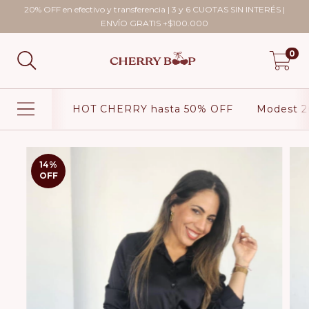
20% OFF en efectivo y transferencia | 3 y 6 CUOTAS SIN INTERÉS |
ENVÍO GRATIS +$100.000
0
HOT CHERRY hasta 50% OFF
Modest 2
14
%
OFF