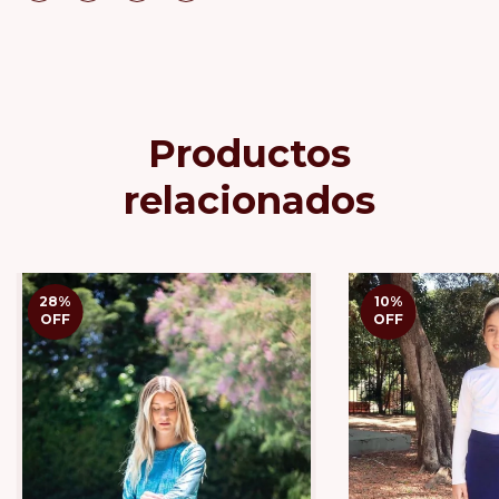
Productos
relacionados
28
%
10
%
OFF
OFF