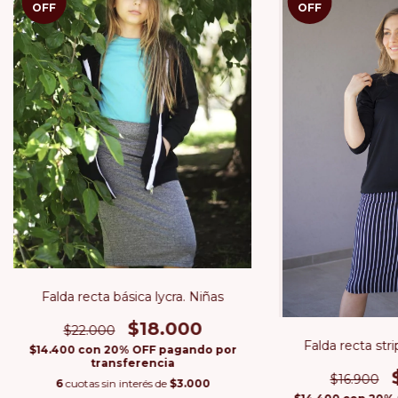
OFF
OFF
Falda recta básica lycra. Niñas
$18.000
$22.000
Falda recta stri
$14.400
con
20% OFF pagando por
transferencia
$16.900
6
cuotas sin interés de
$3.000