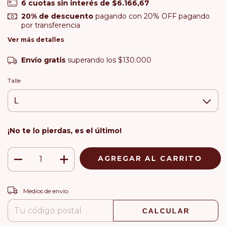
6
cuotas sin interés de
$6.166,67
20% de descuento
pagando con 20% OFF pagando
por transferencia
Ver más detalles
Envío gratis
superando los
$130.000
Talle
¡No te lo pierdas, es el último!
CAMBIAR CP
Entregas para el CP:
Medios de envío
CALCULAR