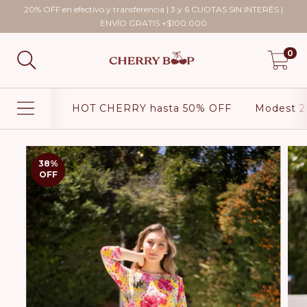
20% OFF en efectivo y transferencia | 3 y 6 CUOTAS SIN INTERÉS |
ENVÍO GRATIS +$100.000
0
HOT CHERRY hasta 50% OFF
Modest 2
38
%
OFF