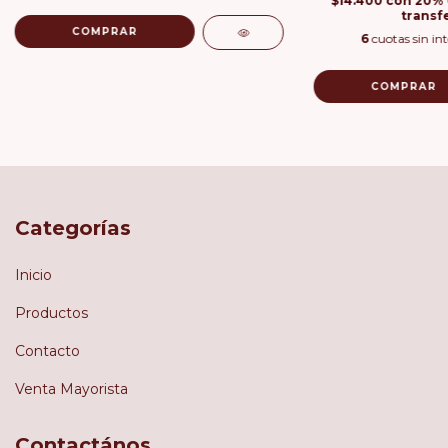
$14.400
con
20% 
transf
COMPRAR
6
cuotas sin in
COMPRAR
Categorías
Inicio
Productos
Contacto
Venta Mayorista
Contactános