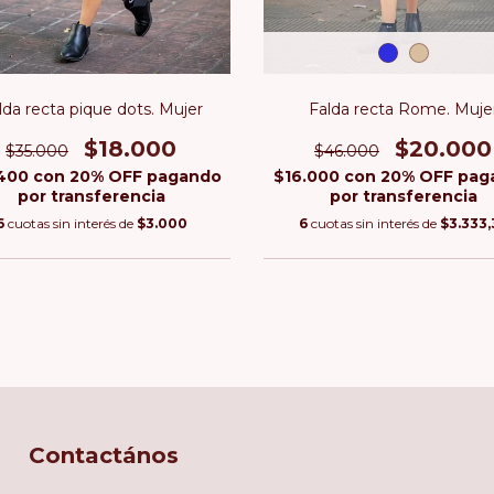
lda recta pique dots. Mujer
Falda recta Rome. Muje
$18.000
$20.000
$35.000
$46.000
.400
con
20% OFF pagando
$16.000
con
20% OFF pag
por transferencia
por transferencia
6
cuotas sin interés de
$3.000
6
cuotas sin interés de
$3.333,
Contactános