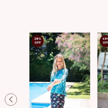
28
%
49
OFF
OF