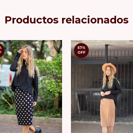
Productos relacionados
%
57
%
F
OFF