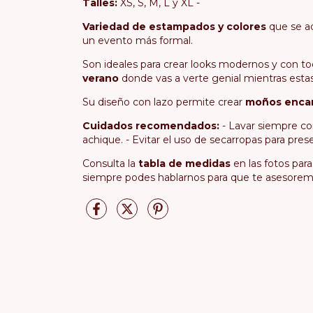
Talles
:
XS, S, M, L y XL -
Variedad de estampados y colores
que se ad
un evento más formal.
Son ideales para crear looks modernos y con to
verano
donde vas a verte genial mientras estas
Su diseño con lazo permite crear
moños enca
Cuidados recomendados:
- Lavar siempre con
achique. - Evitar el uso de secarropas para pres
Consulta la
tabla de medidas
en las fotos para
siempre podes hablarnos para que te asesorem