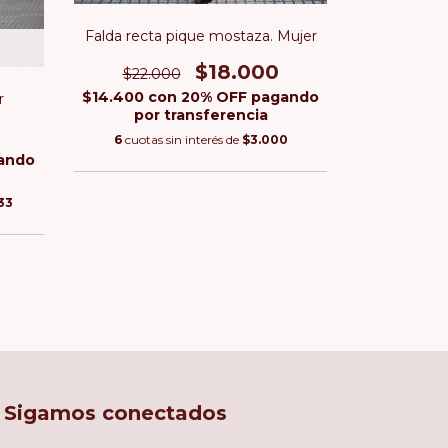
Falda recta pique mostaza. Mujer
Falda aca
$18.000
$22.000
$14.400
con
20% OFF pagando
r
$27.5
por transferencia
$14.400
c
6
cuotas sin interés de
$3.000
por
ando
6
cuotas 
33
Sigamos conectados