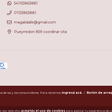
541153863881
01153863881
magalidalle@gmail.com
Pueyrredon 859 coordinar cita
a de las y los consumidores. Para reclamos
ingresá acá.
/
Botón de arre
 por este sitio
aceptás el uso de cookies
para agilizar tu experiencia de 