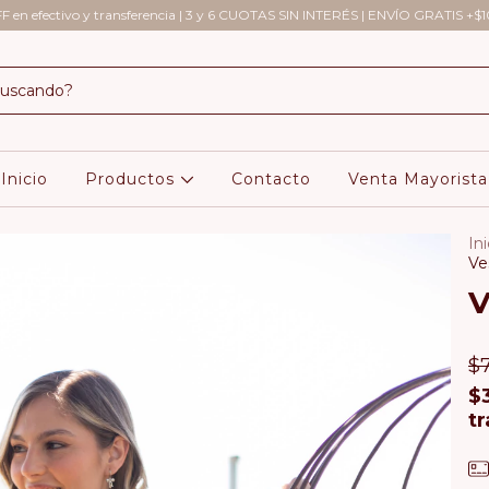
 en efectivo y transferencia | 3 y 6 CUOTAS SIN INTERÉS | ENVÍO GRATIS +
Inicio
Productos
Contacto
Venta Mayorista
Ini
Ve
V
$
$
t