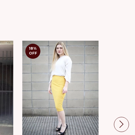
18
%
35
%
OFF
OFF