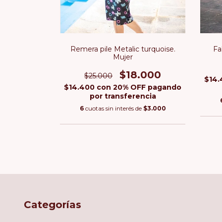
ios colores.
.000
Fa
Remera pile Metalic turquoise.
FF pagando
Mujer
ncia
$18.000
$25.000
e
$3.000
$14
$14.400
con
20% OFF pagando
por transferencia
6
cuotas sin interés de
$3.000
Categorías