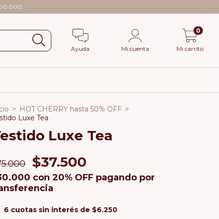
$100.000
0
Ayuda
Mi cuenta
Mi carrito
cio
>
HOT CHERRY hasta 50% OFF
>
stido Luxe Tea
estido Luxe Tea
$37.500
75.000
30.000
con
20% OFF pagando por
ransferencia
6
cuotas sin interés de
$6.250