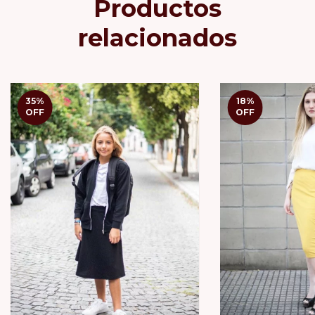
Productos
relacionados
35
%
18
%
OFF
OFF