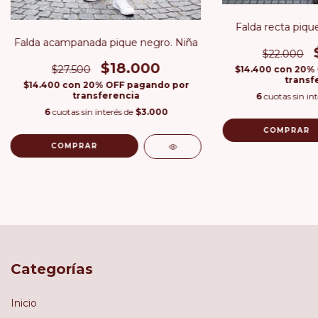
Falda recta piqu
Falda acampanada pique negro. Niña
$22.000
$18.000
$27.500
$14.400
con
20% 
transf
$14.400
con
20% OFF pagando por
transferencia
6
cuotas sin in
6
cuotas sin interés de
$3.000
COMPRAR
COMPRAR
Categorías
Inicio