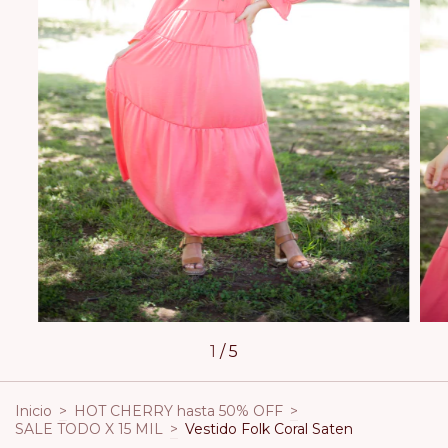
1
/
5
Inicio
>
HOT CHERRY hasta 50% OFF
>
SALE TODO X 15 MIL
>
Vestido Folk Coral Saten