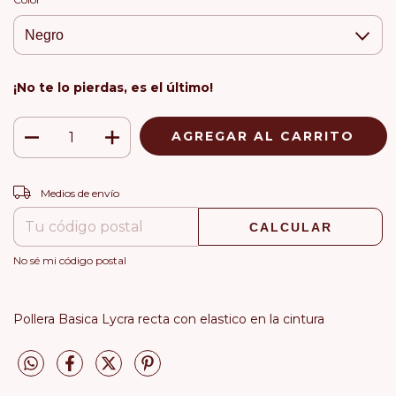
¡No te lo pierdas, es el último!
CAMBIAR CP
Entregas para el CP:
Medios de envío
CALCULAR
No sé mi código postal
Pollera Basica Lycra recta con elastico en la cintura