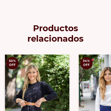
Productos
relacionados
50
%
34
%
OFF
OFF