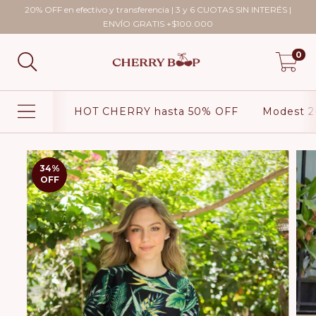
20% OFF en efectivo y transferencia | 3 y 6 CUOTAS SIN INTERÉS |
ENVÍO GRATIS +$100.000
0
HOT CHERRY hasta 50% OFF
Modest 2
34
%
OFF