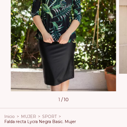
1
/
10
Inicio
>
MUJER
>
SPORT
>
Falda recta Lycra Negra Basic. Mujer