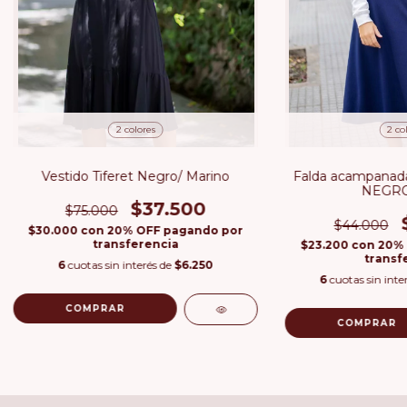
2 colores
2 co
Vestido Tiferet Negro/ Marino
Falda acampanada 
NEGRO
$37.500
$75.000
$44.000
$30.000
con
20% OFF pagando por
transferencia
$23.200
con
20% 
transf
6
cuotas sin interés de
$6.250
6
cuotas sin inte
COMPRAR
COMPRAR