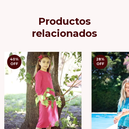
Productos
relacionados
40
%
28
%
OFF
OFF