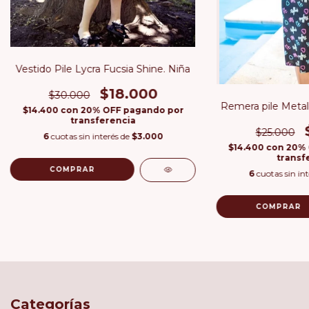
Vestido Pile Lycra Fucsia Shine. Niña
$18.000
$30.000
Remera pile Metali
$14.400
con
20% OFF pagando por
transferencia
$25.000
6
cuotas sin interés de
$3.000
$14.400
con
20% 
transf
COMPRAR
6
cuotas sin in
COMPRAR
Categorías