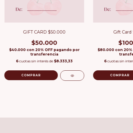
GIFT CARD $50.000
Gift Card
$50.000
$100
$40.000
con
20% OFF pagando por
$80.000
con
20%
transferencia
transf
6
cuotas sin interés de
$8.333,33
6
cuotas sin inte