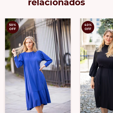
relacionados
50
%
40
%
OFF
OFF