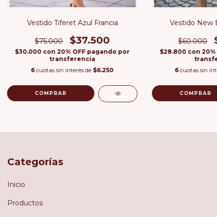
Vestido Tiferet Azul Francia
Vestido New 
$37.500
$75.000
$60.000
$30.000
con
20% OFF pagando por
$28.800
con
20%
transferencia
transf
6
cuotas sin interés de
$6.250
6
cuotas sin in
COMPRAR
COMPRAR
Categorías
Inicio
Productos