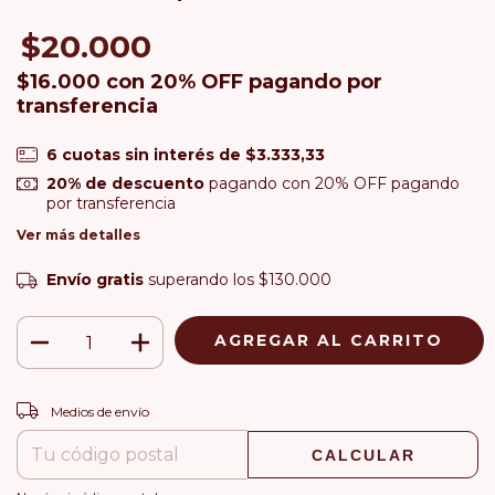
$20.000
$16.000
con
20% OFF pagando por
transferencia
6
cuotas sin interés de
$3.333,33
20% de descuento
pagando con 20% OFF pagando
por transferencia
Ver más detalles
Envío gratis
superando los
$130.000
CAMBIAR CP
Entregas para el CP:
Medios de envío
CALCULAR