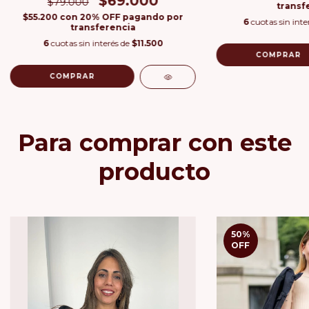
$69.000
$79.000
transf
$55.200
con
20% OFF pagando por
6
cuotas sin inte
transferencia
6
cuotas sin interés de
$11.500
COMPRAR
COMPRAR
Para comprar con este
producto
50
%
OFF