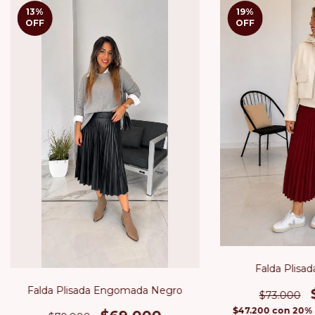
13
%
19
%
OFF
OFF
Falda Plisad
Falda Plisada Engomada Negro
$73.000
$47.200
con
20% 