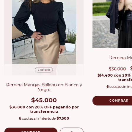
Remera Mo
$36.000
2 colores
$14.400
con
20% 
transf
Remera Mangas Balloon en Blanco y
6
cuotas sin in
Negro
$45.000
COMPRAR
$36.000
con
20% OFF pagando por
transferencia
6
cuotas sin interés de
$7.500