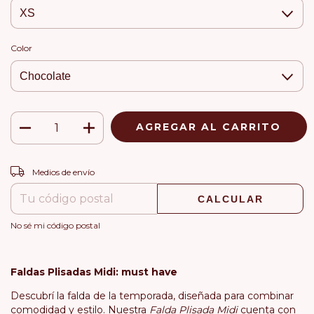
Color
CAMBIAR CP
Entregas para el CP:
Medios de envío
CALCULAR
No sé mi código postal
Faldas Plisadas Midi: must have
Descubrí la falda de la temporada, diseñada para combinar
comodidad y estilo. Nuestra
Falda Plisada Midi
cuenta con