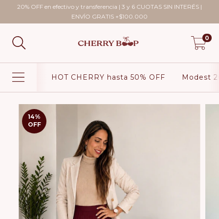
20% OFF en efectivo y transferencia | 3 y 6 CUOTAS SIN INTERÉS |
ENVÍO GRATIS +$100.000
0
HOT CHERRY hasta 50% OFF
Modest 2
14
%
OFF