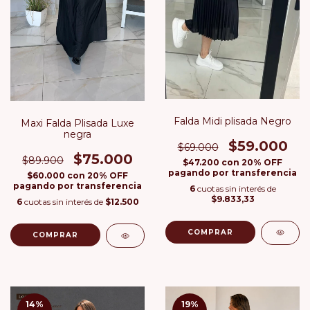
Falda Midi plisada Negro
Maxi Falda Plisada Luxe
negra
$59.000
$69.000
$75.000
$89.900
$47.200
con
20% OFF
pagando por transferencia
$60.000
con
20% OFF
pagando por transferencia
6
cuotas sin interés de
$9.833,33
6
cuotas sin interés de
$12.500
COMPRAR
COMPRAR
14
%
19
%