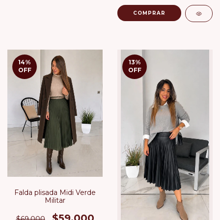
COMPRAR
14
%
13
%
OFF
OFF
Falda plisada Midi Verde
Militar
$59.000
$69.000