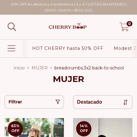
20% OFF en efectivo y transferencia | 3 y 6 CUOTAS SIN INTERÉS |
ENVÍO GRATIS +$100.000
0
HOT CHERRY hasta 50% OFF
Modest 2
Inicio
>
MUJER
>
breadcrumbs.3x2-back-to-school
MUJER
Filtrar
63
%
14
%
OFF
OFF