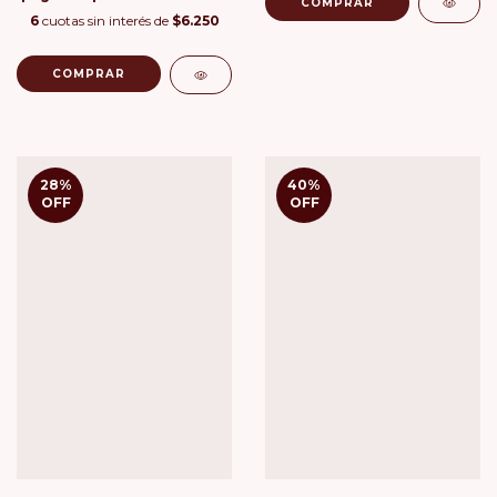
COMPRAR
6
cuotas sin interés de
$6.250
COMPRAR
28
%
40
%
OFF
OFF