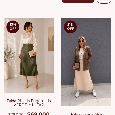
13
%
21
%
OFF
OFF
Falda Plisada Engomada
VERDE MILITAR
$69.000
Falda plisada Midi
$79.000