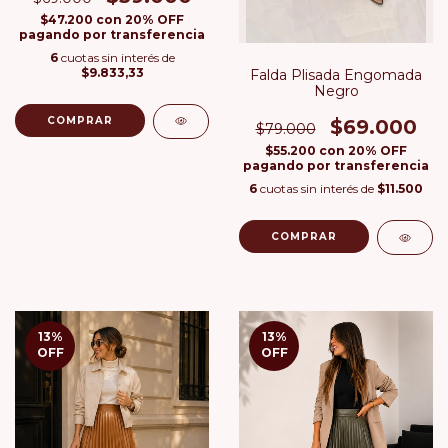
$47.200
con
20% OFF
pagando por transferencia
6
cuotas sin interés de
$9.833,33
Falda Plisada Engomada
Negro
COMPRAR
$69.000
$79.000
$55.200
con
20% OFF
pagando por transferencia
6
cuotas sin interés de
$11.500
COMPRAR
13
%
13
%
OFF
OFF