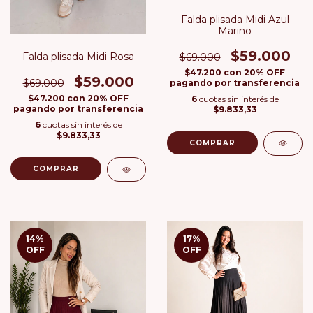
Falda plisada Midi Azul
Marino
$59.000
Falda plisada Midi Rosa
$69.000
$47.200
con
20% OFF
$59.000
$69.000
pagando por transferencia
$47.200
con
20% OFF
6
cuotas sin interés de
pagando por transferencia
$9.833,33
6
cuotas sin interés de
$9.833,33
COMPRAR
COMPRAR
14
%
17
%
OFF
OFF