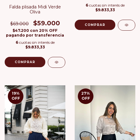
6
cuotas sin interés de
Falda plisada Midi Verde
$9.833,33
Oliva
$59.000
$69.000
COMPRAR
$47.200
con
20% OFF
pagando por transferencia
6
cuotas sin interés de
$9.833,33
COMPRAR
19
%
27
%
OFF
OFF