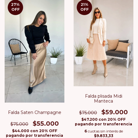
27
%
21
%
OFF
OFF
Falda plisada Midi
Manteca
$59.000
Falda Saten Champagne
$75.000
$47.200
con
20% OFF
$55.000
$75.000
pagando por transferencia
$44.000
con
20% OFF
6
cuotas sin interés de
pagando por transferencia
$9.833,33