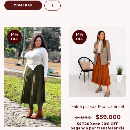
COMPRAR
14
%
14
%
OFF
OFF
Falda plisada Midi Caramel
$59.000
$69.000
$47.200
con
20% OFF
pagando por transferencia