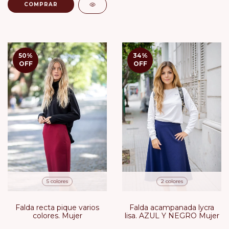
COMPRAR
50
%
34
%
OFF
OFF
5 colores
2 colores
Falda recta pique varios
Falda acampanada lycra
colores. Mujer
lisa. AZUL Y NEGRO Mujer