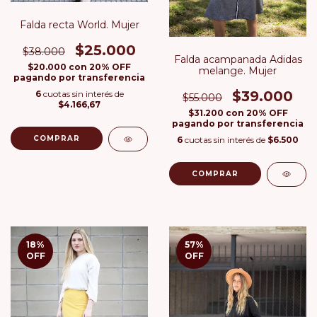
Falda recta World. Mujer
$25.000
$38.000
Falda acampanada Adidas
$20.000
con
20% OFF
melange. Mujer
pagando por transferencia
$39.000
6
cuotas sin interés de
$55.000
$4.166,67
$31.200
con
20% OFF
pagando por transferencia
COMPRAR
6
cuotas sin interés de
$6.500
COMPRAR
18
%
57
%
OFF
OFF