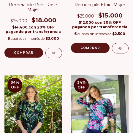
Remera pile Print Rose.
Remera pile Etnic. Mujer
Mujer
$15.000
$25.000
$18.000
$25.000
$12.000
con
20% OFF
pagando por transferencia
$14.400
con
20% OFF
pagando por transferencia
6
cuotas sin interés de
$2.500
6
cuotas sin interés de
$3.000
COMPRAR
COMPRAR
34
%
34
%
OFF
OFF