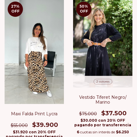
27
%
50
%
OFF
OFF
2 colores
Vestido Tiferet Negro/
Marino
$37.500
Maxi Falda Print Lycra
$75.000
$30.000
con
20% OFF
$39.900
$55.000
pagando por transferencia
$31.920
con
20% OFF
6
cuotas sin interés de
$6.250
pagando por transferencia