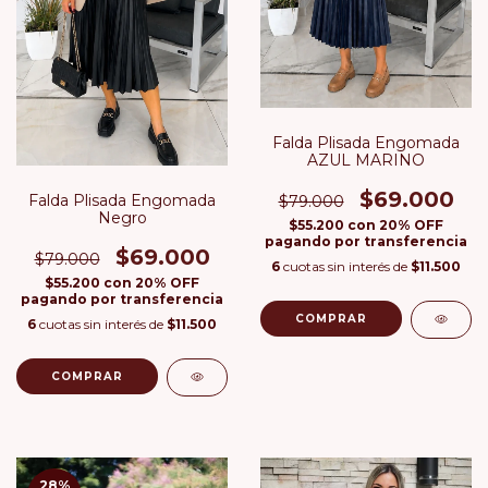
Falda Plisada Engomada
AZUL MARINO
$69.000
Falda Plisada Engomada
$79.000
Negro
$55.200
con
20% OFF
pagando por transferencia
$69.000
$79.000
6
cuotas sin interés de
$11.500
$55.200
con
20% OFF
pagando por transferencia
COMPRAR
6
cuotas sin interés de
$11.500
COMPRAR
28
%