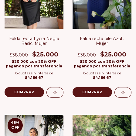
Falda recta Lycra Negra
Falda recta pile Azul .
Basic. Mujer
Mujer
$25.000
$25.000
$38.000
$38.000
$20.000
con
20% OFF
$20.000
con
20% OFF
pagando por transferencia
pagando por transferencia
6
cuotas sin interés de
6
cuotas sin interés de
$4.166,67
$4.166,67
COMPRAR
COMPRAR
45
%
OFF