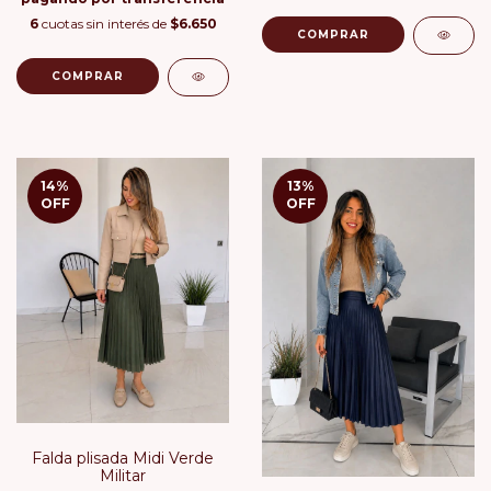
6
cuotas sin interés de
$6.650
COMPRAR
COMPRAR
14
%
13
%
OFF
OFF
Falda plisada Midi Verde
Militar