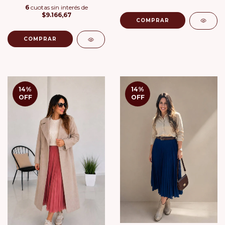
6
cuotas sin interés de
$9.166,67
COMPRAR
COMPRAR
14
%
14
%
OFF
OFF