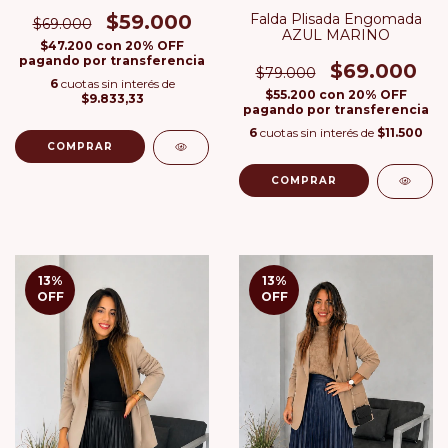
$59.000
Falda Plisada Engomada
$69.000
AZUL MARINO
$47.200
con
20% OFF
pagando por transferencia
$69.000
$79.000
6
cuotas sin interés de
$55.200
con
20% OFF
$9.833,33
pagando por transferencia
6
cuotas sin interés de
$11.500
COMPRAR
COMPRAR
13
%
13
%
OFF
OFF